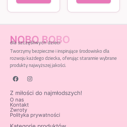
NOBO BOBO
dla szczęśliwych dzieci
Tworzymy bezpieczne i inspirujące środowisko dla
rozwoju każdego dziecka, oferując starannie wybrane
produkty najwyższej jakości.
Z miłości do najmłodszych!
O nas
Kontakt
Zwroty
Polityka prywatności
Kategorie produktów