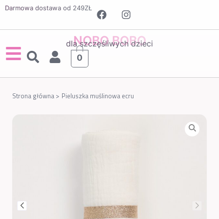
Darmowa dostawa od 249ZŁ
NOBO BOBO
dla szczęśliwych dzieci
0
Strona główna >
Pieluszka muślinowa ecru