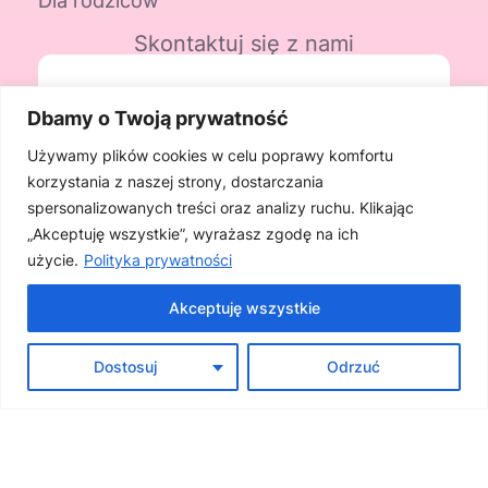
Dla rodziców
Skontaktuj się z nami
Adres sklepu
Dbamy o Twoją prywatność
ul. Kościuszki 48
Używamy plików cookies w celu poprawy komfortu
korzystania z naszej strony, dostarczania
08-460 Sobolew
spersonalizowanych treści oraz analizy ruchu. Klikając
„Akceptuję wszystkie”, wyrażasz zgodę na ich
Telefon
użycie.
Polityka prywatności
508 261 492
Akceptuję wszystkie
0
E-mail
Dostosuj
Odrzuć
sklep@nobobobo.pl
Godziny pracy: