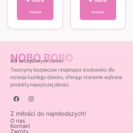
Dodaj do
Dodaj do
koszyka
koszyka
NOBO BOBO
dla szczęśliwych dzieci
Tworzymy bezpieczne i inspirujące środowisko dla
rozwoju każdego dziecka, oferując starannie wybrane
produkty najwyższej jakości.
Z miłości do najmłodszych!
O nas
Kontakt
Zwroty