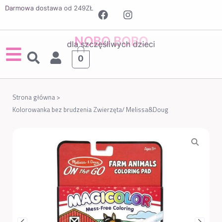
Darmowa dostawa od 249ZŁ
NOBO BOBO
dla szczęśliwych dzieci
0
Strona główna >
Kolorowanka bez brudzenia Zwierzęta/ Melissa&Doug