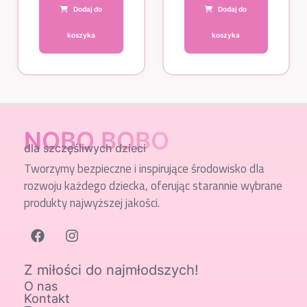
Dodaj do
Dodaj do
koszyka
koszyka
NOBO BOBO
dla szczęśliwych dzieci
Tworzymy bezpieczne i inspirujące środowisko dla
rozwoju każdego dziecka, oferując starannie wybrane
produkty najwyższej jakości.
Z miłości do najmłodszych!
O nas
Kontakt