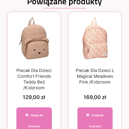
Powiązane produkty
Plecak Dla Dzieci
Plecak Dla Dzieci L
Comfort Friends
Magical Meadows
Teddy Beż
Pink /Kidzroom
/Kidzroom
129,00
zł
169,00
zł
Dodaj do
Dodaj do
koszyka
koszyka