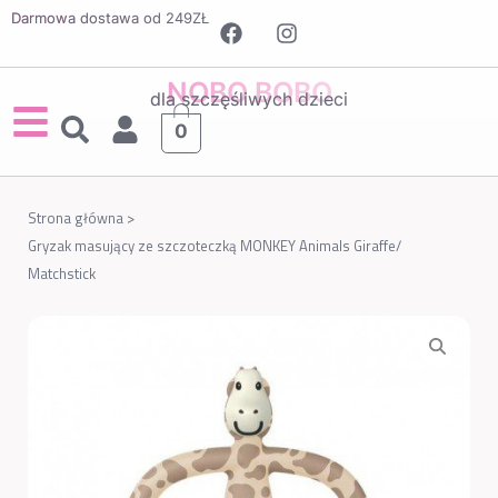
Darmowa dostawa od 249ZŁ
NOBO BOBO
dla szczęśliwych dzieci
0
Strona główna >
Gryzak masujący ze szczoteczką MONKEY Animals Giraffe/
Matchstick