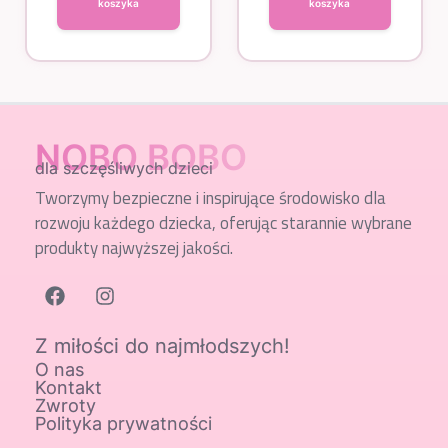
koszyka
koszyka
NOBO BOBO
dla szczęśliwych dzieci
Tworzymy bezpieczne i inspirujące środowisko dla
rozwoju każdego dziecka, oferując starannie wybrane
produkty najwyższej jakości.
Z miłości do najmłodszych!
O nas
Kontakt
Zwroty
Polityka prywatności