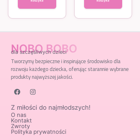
koszyka
koszyka
NOBO BOBO
dla szczęśliwych dzieci
Tworzymy bezpieczne i inspirujące środowisko dla
rozwoju każdego dziecka, oferując starannie wybrane
produkty najwyższej jakości.
Z miłości do najmłodszych!
O nas
Kontakt
Zwroty
Polityka prywatności