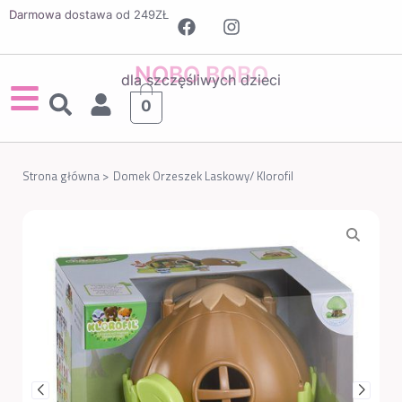
Darmowa dostawa od 249ZŁ
NOBO BOBO
dla szczęśliwych dzieci
0
Strona główna >
Domek Orzeszek Laskowy/ Klorofil