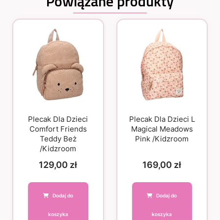
Powiązane produkty
Plecak Dla Dzieci
Plecak Dla Dzieci L
Comfort Friends
Magical Meadows
Teddy Beż
Pink /Kidzroom
/Kidzroom
129,00
zł
169,00
zł
Dodaj do
Dodaj do
koszyka
koszyka